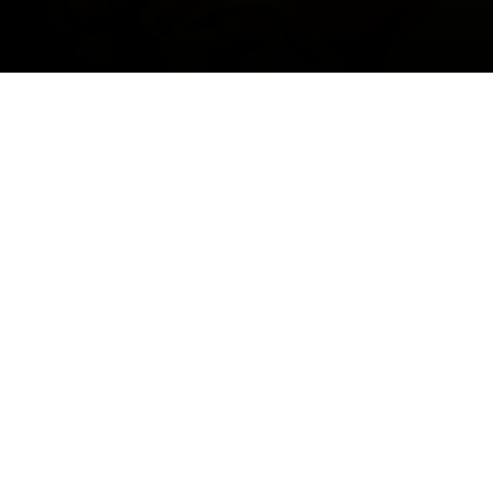
Подпишись
на каналы
Школы Орлина
Оставайся на связи